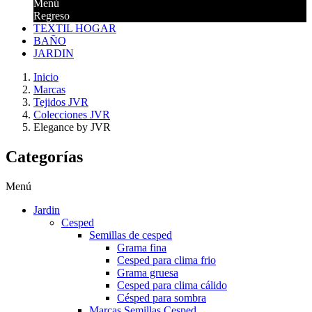
Menú
Regreso
TEXTIL HOGAR
BAÑO
JARDIN
Inicio
Marcas
Tejidos JVR
Colecciones JVR
Elegance by JVR
Categorías
Menú
Jardin
Cesped
Semillas de cesped
Grama fina
Cesped para clima frio
Grama gruesa
Cesped para clima cálido
Césped para sombra
Marcas Semillas Cesped