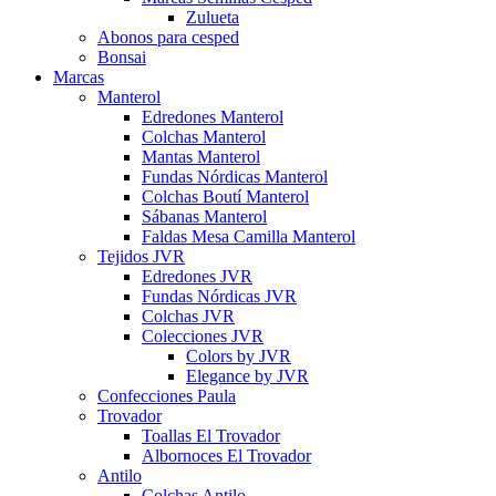
Zulueta
Abonos para cesped
Bonsai
Marcas
Manterol
Edredones Manterol
Colchas Manterol
Mantas Manterol
Fundas Nórdicas Manterol
Colchas Boutí Manterol
Sábanas Manterol
Faldas Mesa Camilla Manterol
Tejidos JVR
Edredones JVR
Fundas Nórdicas JVR
Colchas JVR
Colecciones JVR
Colors by JVR
Elegance by JVR
Confecciones Paula
Trovador
Toallas El Trovador
Albornoces El Trovador
Antilo
Colchas Antilo