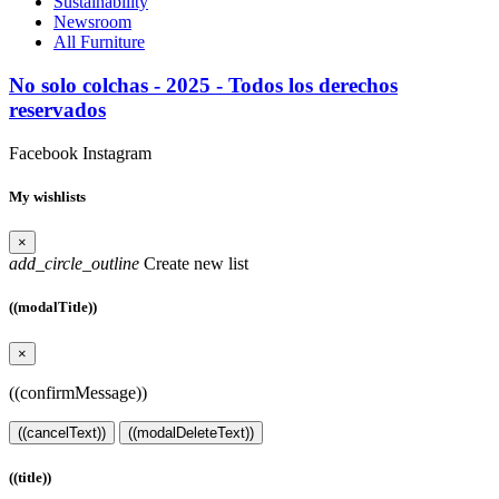
Sustainability
Newsroom
All Furniture
No solo colchas - 2025 - Todos los derechos
reservados
Facebook
Instagram
My wishlists
×
add_circle_outline
Create new list
((modalTitle))
×
((confirmMessage))
((cancelText))
((modalDeleteText))
((title))