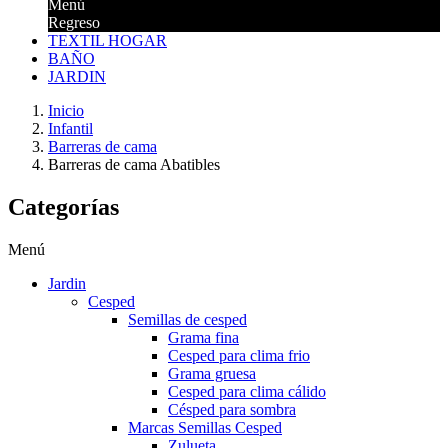
Menú
Regreso
TEXTIL HOGAR
BAÑO
JARDIN
Inicio
Infantil
Barreras de cama
Barreras de cama Abatibles
Categorías
Menú
Jardin
Cesped
Semillas de cesped
Grama fina
Cesped para clima frio
Grama gruesa
Cesped para clima cálido
Césped para sombra
Marcas Semillas Cesped
Zulueta