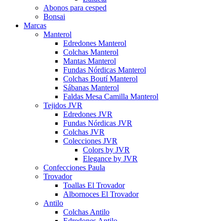
Abonos para cesped
Bonsai
Marcas
Manterol
Edredones Manterol
Colchas Manterol
Mantas Manterol
Fundas Nórdicas Manterol
Colchas Boutí Manterol
Sábanas Manterol
Faldas Mesa Camilla Manterol
Tejidos JVR
Edredones JVR
Fundas Nórdicas JVR
Colchas JVR
Colecciones JVR
Colors by JVR
Elegance by JVR
Confecciones Paula
Trovador
Toallas El Trovador
Albornoces El Trovador
Antilo
Colchas Antilo
Edredones Antilo