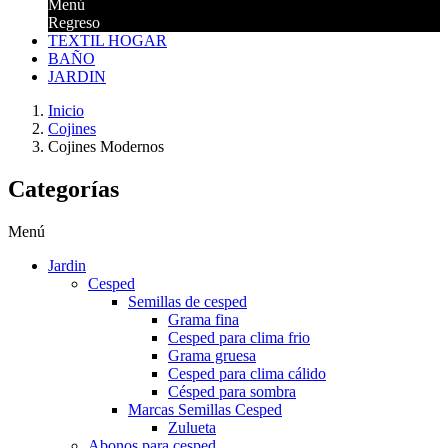
Menú
Regreso
TEXTIL HOGAR
BAÑO
JARDIN
Inicio
Cojines
Cojines Modernos
Categorías
Menú
Jardin
Cesped
Semillas de cesped
Grama fina
Cesped para clima frio
Grama gruesa
Cesped para clima cálido
Césped para sombra
Marcas Semillas Cesped
Zulueta
Abonos para cesped