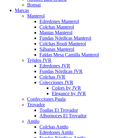
Bonsai
Marcas
Manterol
Edredones Manterol
Colchas Manterol
Mantas Manterol
Fundas Nórdicas Manterol
Colchas Boutí Manterol
Sábanas Manterol
Faldas Mesa Camilla Manterol
Tejidos JVR
Edredones JVR
Fundas Nórdicas JVR
Colchas JVR
Colecciones JVR
Colors by JVR
Elegance by JVR
Confecciones Paula
Trovador
Toallas El Trovador
Albornoces El Trovador
Antilo
Colchas Antilo
Edredones Antilo
Fundas Nórdicas Antilo