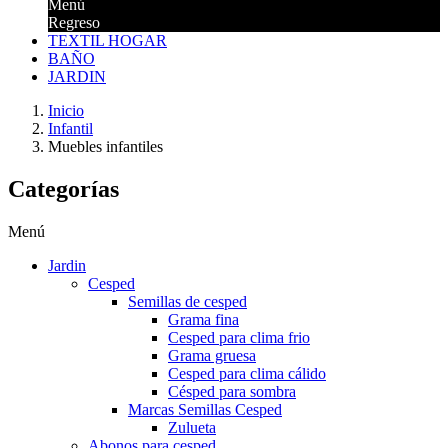
Menú
Regreso
TEXTIL HOGAR
BAÑO
JARDIN
Inicio
Infantil
Muebles infantiles
Categorías
Menú
Jardin
Cesped
Semillas de cesped
Grama fina
Cesped para clima frio
Grama gruesa
Cesped para clima cálido
Césped para sombra
Marcas Semillas Cesped
Zulueta
Abonos para cesped