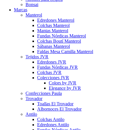
Bonsai
Marcas
Manterol
Edredones Manterol
Colchas Manterol
Mantas Manterol
Fundas Nórdicas Manterol
Colchas Boutí Manterol
Sábanas Manterol
Faldas Mesa Camilla Manterol
Tejidos JVR
Edredones JVR
Fundas Nórdicas JVR
Colchas JVR
Colecciones JVR
Colors by JVR
Elegance by JVR
Confecciones Paula
Trovador
Toallas El Trovador
Albornoces El Trovador
Antilo
Colchas Antilo
Edredones Antilo
Fundas Nórdicas Antilo